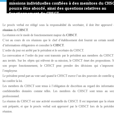
missions individuelles confiées à des membres du CHS
pourra être abordé, ainsi des questions relatives au
fonctionnement du CHSCT
Le procès verbal est rédigé sous la responsabilité du secrétaire, il doit être approuvé
réunion
du
CHSCT
.
La réunion est le mode de fonctionnement majeur du
CHSCT
.
C’est au cours de ces réunions que le chef d’établissement doit fournir un certain nomb
d’informations obligatoires et consulter le
CHSCT
.
L’ordre du jour est arrêté par le président et le secrétaire du CHSCT.
La convocation et l’ordre du jour sont transmis par le président aux membres du CHSCT 
aux invités. Sur les objets qui relèvent de sa mission, le CHSCT émet des propositions. 
son propre fonctionnement, le CHSCT peut prendre des décisions qui s’imposent
l’employeur.
Le président prend part au vote sauf quand le CHSCT exerce l’un des pouvoirs de contrôle 
lui confère la loi.
Les membres du CHSCT sont tenus à l’obligation de discrétion au regard des informatio
confidentielles données comme telles. Les membres du CHSCT sont tenus au secr
professionnel.
La réunion du CHSCT est une activité essentielle du CHSCT. Il est important que la réun
soit préparée, et que le procès verbal soit approuvé par le CHSCT lors de la précéden
réunion.