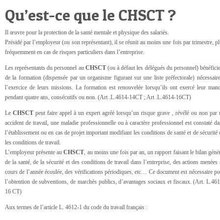
Qu’est-ce que le CHSCT ?
Il œuvre pour la protection de la santé mentale et physique des salariés.
Présidé par l’employeur (ou son représentant), il se réunit au moins une fois par trimestre, p
fréquemment en cas de risques particuliers dans l’entreprise.
Les représentants du personnel au
CHSCT
(ou à défaut les délégués du personnel) bénéfici
de la formation (dispensée par un organisme figurant sur une liste préfectorale) nécessair
l’exercice de leurs missions. La formation est renouvelée lorsqu’ils ont exercé leur man
pendant quatre ans, consécutifs ou non. (Art .L.4614-14CT ; Art .L.4614-16CT)
Le
CHSCT
peut faire appel à un expert agréé lorsqu’un risque grave , révélé ou non par
accident de travail, une maladie professionnelle ou à caractère professionnel est constaté d
l’établissement ou en cas de projet important modifiant les conditions de santé et de sécurité
les conditions de travail.
L’employeur présente au
CHSCT
, au moins une fois par an, un rapport faisant le bilan géné
de la santé, de la sécurité et des conditions de travail dans l’entreprise, des actions menées
cours de l’année écoulée, des vérifications périodiques, etc… Ce document est nécessaire p
l’obtention de subventions, de marchés publics, d’avantages sociaux et fiscaux. (Art. L.46
16 CT)
Aux termes de l’article L. 4612-1 du code du travail français :